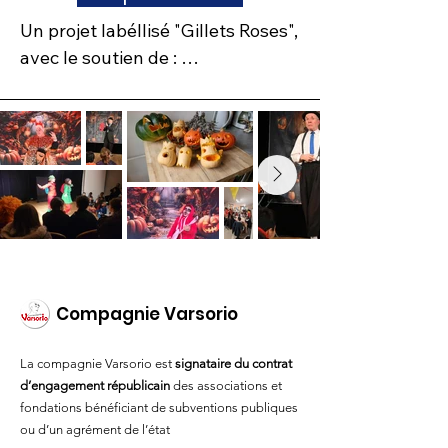
ou le matériel utilisé pendant 
Un projet labéllisé "Gillets Roses", 
l’événement.

avec le soutien de : 

     > Le Ministère de la Ville 

> Jour J : elles assurent l’accueil, 
     > La Ville de Paris 

l’encadrement et l’animation, 
     > Paris Habitat 

toujours accompagnées par 
     > Le Groupe Norsys
l’équipe de l’association.

> Bilan : un temps d’échange est 
organisé après chaque 
événement pour partager les 
Compagnie Varsorio
impressions et valoriser le travail 
accompli.

La compagnie Varsorio est
signataire du contrat
d’engagement républicain
des associations et
> Fréquence : variable selon la 
fondations bénéficiant de subventions publiques
nature de l’événement, le nombre 
ou d’un agrément de l’état