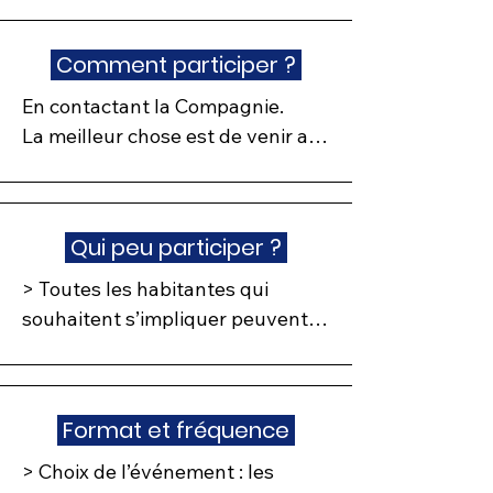
Comment participer ?
En contactant la Compagnie.

La meilleur chose est de venir au 
Café Cultur'Elles au moins une 
fois et faire connaissance avec 
l'équipe et les bénévoles 
Qui peu participer ?
(Rendez-vous à la rubrique "Café 
Cultur'Elles")
> Toutes les habitantes qui 
souhaitent s’impliquer peuvent 
participer. La priorité est donné 
aux femmes du quartier Danube 
/ Solidarité / Marseillaise.
Format et fréquence
> Choix de l’événement : les 