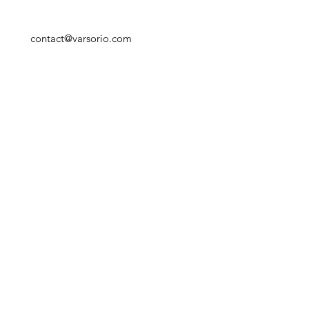
de bénévoles mobilisés et leur 
disponibilité.
contact@varsorio.com
+33 (0)9 54 84 84 84
Numéro SIRET :
441 165 917 00069
Recevez nos informations
Envoyer
Liens utiles