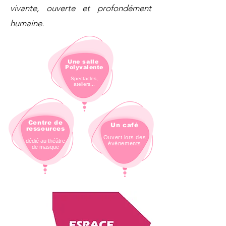
vivante, ouverte et profondément
humaine.
Une salle
Polyvalente
Spectacles,
ateliers...
Centre de
Un café
ressources
Ouvert lors des
dédié au théâtre
événements
de masque