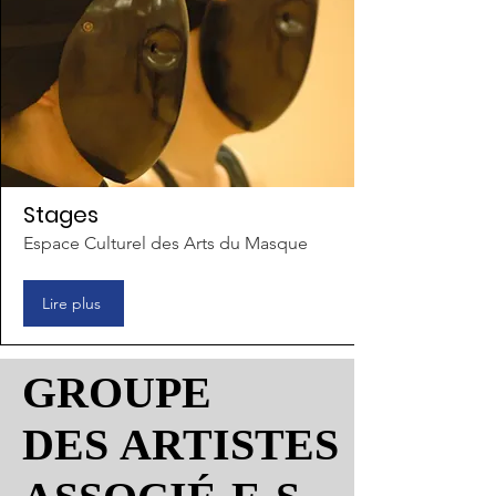
Stages
Espace Culturel des Arts du Masque
Lire plus
GROUPE
GROUPE
DES ARTISTES
DES ARTISTES