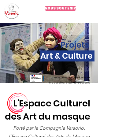
NOUS SOUTENIR
Depuis 2002
Projets
Art & Culture
Licences d'entrepreneur de spectacles
vivants
n°
L-D-20-6606 /
2-1030726
/ L-D-20-6606
L'Espace Culturel
des Art du masque
Porté par la Compagnie Varsorio,
l’Espace Culturel des Arts du Masque