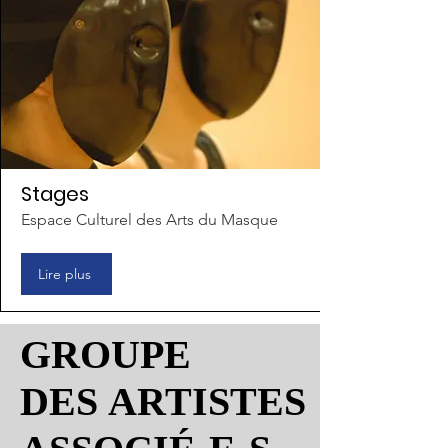
Stages
Espace Culturel des Arts du Masque
Lire plus
GROUPE
GROUPE
DES ARTISTES
DES ARTISTES