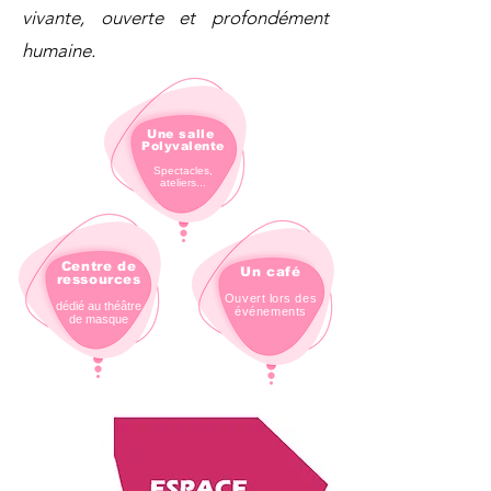
vivante, ouverte et profondément
humaine.
Une salle
Polyvalente
Spectacles,
ateliers...
Centre de
Un café
ressources
Ouvert lors des
dédié au théâtre
événements
de masque