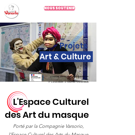
NOUS SOUTENIR
Depuis 2002
Projets
Art & Culture
Licences d'entrepreneur de spectacles
vivants
n°
L-D-20-6606 /
2-1030726
/ L-D-20-6606
L'Espace Culturel
des Art du masque
Porté par la Compagnie Varsorio,
l’Espace Culturel des Arts du Masque