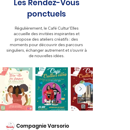
Les Rendez-Vous
> Le Groupe Norsys
> Des débats ouverts et 
ponctuels
bienveillants, pour confronter les 
idées, s’exprimer librement et 
Régulièrement, le Café Cultur’Elles
apprendre les unes des autres.

accueille des invitées inspirantes et
propose des ateliers créatifs : des
moments pour découvrir des parcours
> Et toujours un café partagé, 
singuliers, échanger autrement et s’ouvrir à
pour la chaleur, la simplicité et le 
de nouvelles idées.
plaisir d’être ensemble.
Compagnie Varsorio