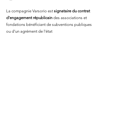
La compagnie Varsorio est
signataire du contrat
d’engagement républicain
des associations et
fondations bénéficiant de subventions publiques
ou d’un agrément de l’état
contact@varsorio.com
+33 (0)9 54 84 84 84
Numéro SIRET :
441 165 917 00069
Recevez nos informations
Envoyer