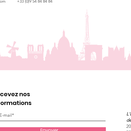
com
+33 (0)9 54 84 84 84
cevez nos
formations
L'
de
20
Envoyer